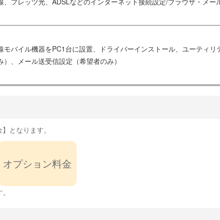
、フレッツ光、ADSLなどのインターネット接続設定/ブラウザ・メー
線モバイル機器をPC1台に設置、ドライバーインストール、ユーティリ
み）、メール送受信設定（希望者のみ）
金】となります。
オプション料金
す。